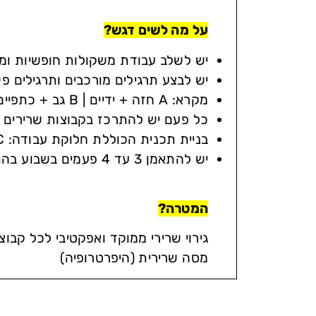
על מה לשים דגש?
יש לשלב עבודת משקולות חופשיות ומכ
יש לבצע תרגילים מורכבים ותרגילים פש
מקרא: A חזה + ידיים | B גב + כתפיים C | רגליים +בטן
כל פעם יש להתרכז בקבוצות שרירים ש
בניית תכנית הכוללת חלוקת עבודה: A,B,C, AB, BC
יש להתאמן 3 עד 4 פעמים בשבוע בהתאמה לפי חלוקה מסודרת
המטרה?
גירוי שרירי ממוקד ואפקטיבי לכל קבו
מסה שרירית (היפרטרופיה)