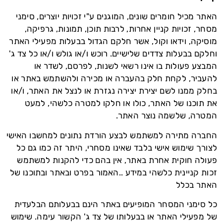
האתר מכיל חומרים שונים, המוגנים ע"י זכויות יוצרים, סימני
מסחר, זכויות קניין אחרות, לרבות תוכן, תמונות, גרפיקה,
מוסיקה, וידאו וקול, אשר חלקם הגדול בבעלות מפעילי האתר
וחלקם בבעלות צדדים שלישיים. רוכש ו/או גולש ו/או כל צד ג'
המבצע פעולות בו אינו רשאי לשנות, לפרסם, לשדר או
להעביר, לקחת חלק בהעברה או מכירה ולהשתמש באתר או
בחלק ממנו לשם יצירת יצירה נגזרת או לנצל את האתר, ו/או
את תוכנו של האתר, כולו או חלקו למטרה כלשהי, למעט
המטרה, שלשמה נוצר האתר.
החברה מתירה למשתמש לבצע הורדת נתונים למחשבו האישי
לצורך שימוש אישי בלבד שאינו מסחרי, היתר זה כמו גם כל
פעולה חוקית אחרת באתר, אין בהם כדי להקנות למשתמש
זכות קניינית כלשהי במידע ..האמור בפרט ובאתר ובתוכנו של
האתר בכלל
כל סימני המסחר המופיעים באתר הינם בבעלותם הבלעדית
של מפעילי האתר או בבעלותו של צד ג' הקשור עימה. שימוש