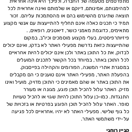
מתפרסמים מטעמה של החברה, ולפיכך היא אינה אחראית
למהימנותם, אמינותם, דיוקם או שלמותם ואינה אחראית לכל
תוצאה שתיגרם מהשימוש בהם או מהסתמכות עליהם. זכור
תמיד כי תכנים כאלה אינם תחליף להתייעצות עם אנשי מקצוע
מתאימים, כדוגמת מאמני כושר, דיאטנים, רופאים, .
פיזיותרפיסטים, בעלי מקצוע מוסמכים וכיו"ב, במקום
שהתייעצות כזאת נדרשת מפעילי האתר לא בדקו, ואינם יכולים
לבדוק, את כל התוכן באתר ולכן אינם יכולים להיות אחראיים
לכל התוכן באתר, במיוחד בכל הקשור לתכנים המועלים
במסגרת אתרי המשנה, הפורומים והקהילה בפייסבוק.
בהפעלת האתר, מפעילי האתר אינם טוענים כי הם מקבלים
את התוכן באתר או שהם מאמינים כי התוכן מדויק, מועיל ואינו
מזיק. האתר עלול להכיל תוכן פוגע, מגונה או מעורר
התנגדות. כמו-כן עלול התוכן להיות שגוי או להכיל טעויות
סופר. האתר עלול להכיל תוכן הפוגע בפרטיות או בזכויות של
כל גוף שלישי. מפעילי האתר לא יהיו .אחראיים לכל פגיעה
על-ידי משתמשי האתר.
קניין רוחני