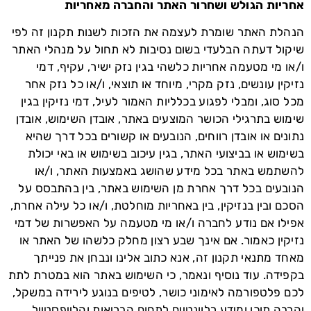
אחריות הגולש ושחרור האתר והחברה מאחריות
הנהלת האתר שומרת לעצמה את הזכות לשנות תקנון זה לפי
שיקול דעתה הבלעדי בשום נסיבות לא תחול על מנהלי האתר
ו/או מי מטעמה אחריות כלשהי בגין נזק ישיר, עקיף, דמי
נזיקין עונשים, נזק מקרי, מיוחד או תוצאי, ו/או כל נזק אחר
מכל סוג, ומבלי לפגוע בכלליות האמור לעיל, דמי נזיקין בגין
שימוש בתרגילי הכושר המוצעים באתר, אובדן השימוש, אובדן
נתונים או אובדן רווחים, הנובעים או קשורים בכל דרך שהיא
בשימוש או בביצועי האתר, בגין עיכוב בשימוש או באי יכולת
להשתמש באתר בכל מידע שהושג באמצעות האתר, ו/או
הנובעים בכל דרך אחרת מן השימוש באתר, בין בהתבסס על
הסכם ובין בנזיקין, בין באחריות מוחלטת, ו/או כל עילה אחרת,
אפילו אם נודע לחברה ו/או מי מטעמה על האפשרות של דמי
נזיקין כאמור. אם אינך שבע רצון מחלק כלשהו של האתר או
מאחד מתנאי תקנון זה, אנא כתוב אלינו ונבחן את פנייתך
בקפידה. עוד נוסיף ונאמר, כי השימוש באתר הוא במטרת לתת
לכם פלטפורמה לאימוני כושר, לטיפים בנוגע לירידה במשקל,
והרבה תוכן ומידע רלוונטיים לתחום הבריאות והלייפסטייל.