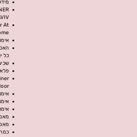
מידע
NER
AVIV
r At
ome
אימון
האם 
כל יו
שכיב
פלאנ
iner
door
אימו
אימו
אימו
מאמן
מאמן
כמה 