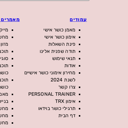
עמודים
מאמרים 
מאמן כושר אישי
מייק
אימון כושר אישי
מחשב
פינת השאלות
מזון
תודה שפנית אלינו
תוכנ
תנאי שימוש
סוגי 
אודות
תוכנ
מחירון אימוני כושר אישיים
כושר
לשנת 2024
תוכנ
צרו קשר
כושר
PERSONAL TRAINER
מאמן
אימון TRX
בניית
תרגילי כושר בוידאו
מחשב
דף הבית
מחשב
מחשבון