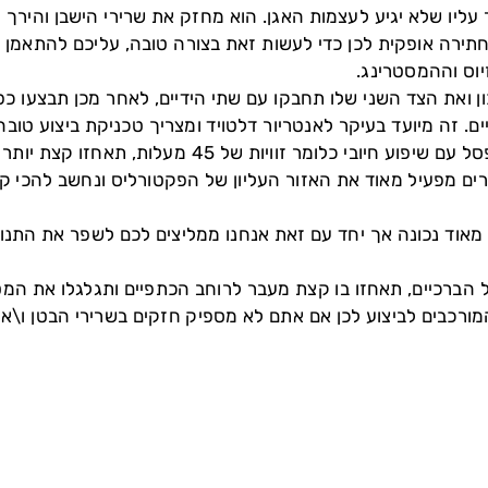
 עליו שלא יגיע לעצמות האגן. הוא מחזק את שרירי הישבן והירך
חתירה אופקית לכן כדי לעשות זאת בצורה טובה, עליכם להתאמן ב
וס וההמסטרינג.
כון ואת הצד השני שלו תחבקו עם שתי הידיים, לאחר מכן תבצעו
. זה מיועד בעיקר לאנטריור דלטויד ומצריך טכניקת ביצוע טובה
תשכבו על ספסל עם שיפוע חיובי כלומר זווי
ים מפעיל מאוד את האזור העליון של הפקטורליס ונחשב להכי ק
 מאוד נכונה אך יחד עם זאת אנחנו ממליצים לכם לשפר את התנ
 הברכיים, תאחזו בו קצת מעבר לרוחב הכתפיים ותגלגלו את המט
רכבים לביצוע לכן אם אתם לא מספיק חזקים בשרירי הבטן ו\או ס