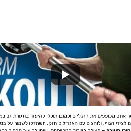
אתם מכופפים את הרגליים וכמובן תוכלו להיעזר בחגורת גב במי
צידי הגוף, ולוחצים עם האגודלים חזק. תשתדלו לשמור על בטן ח
ורי העורף –
מעולה לשריר הטרייספס, שימו לב איך הבחור בסרט