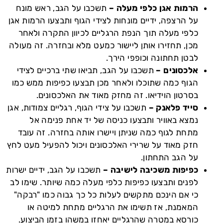
הרמות אגן כלפי מעלה –
תשכבו על הגב, ראש מונח
על הרצפה, ידיים מונחות לצידי הגוף ותבצעו הרמות אגן
כלפי מעלה תוך הנפת הרגליים לכיוון התקרה ולאחר
מכן, תחזירו אותן ליישור כמעט מלא ובחזרה. זה מעולה
לבטן תחתונה וכופפי הירך.
אלכסונים –
תשכבו על הגב, תביאו שתי ברכיים לצידי
הגוף כמה שתוכלו ולאחר מכן תבצעו כפיפות ממש כמו
בסרטון הוידיאו. זה מחזק מאוד את האלכסונים.
סייד פלאנק –
תשכבו על צידי הגוף, רגליים צמודות, אגן
נמצא באוויר ותבצעו כניסה של יד אחת פנימה אל
מתחת לגוף כמה שניתן ויישרו אותה בחזרה. זה עובד
חזק מאוד על שרירי האלכסונים ויכול להפעיל מעט לחץ
על הגב התחתון.
כפיפות משכיבה לישיבה –
תשכבו על הגב, ידיים ישרות
לפנים ותבצעו כפיפות כלפי מעלה כמה שיותר. שימו לב
כי אם הינכם מתקשים לעלות כל כך גבוה כמו "רבקה"
המאמנת, אז תשימו את הרגליים מתחת למיטה או
כורסא במטרה שהרגליים יאחזו במשהו בזמן הביצוע.